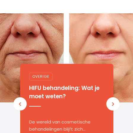
OVERIGE
H
HIFU behandeling: Wat je
d
moet weten?
n
D
De wereld van cosmetische
u
behandelingen blijft zich