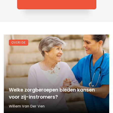
p
ontwikkelen, en een van de
t
meest innovatieve en ...
OVERIGE
Welke zorgberoepen bieden kansen
voor zij-instromers?
Willem Van Der Ven