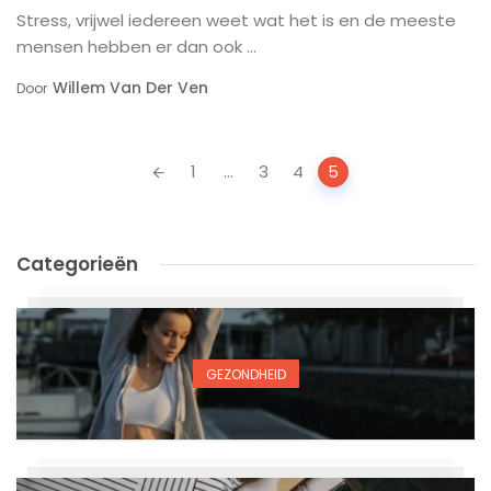
Stress, vrijwel iedereen weet wat het is en de meeste
mensen hebben er dan ook ...
Willem Van Der Ven
Door
Posts
1
...
3
4
5
navigation
Categorieën
GEZONDHEID